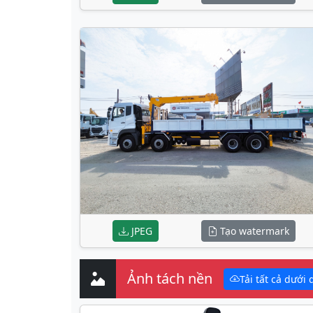
JPEG
Tạo watermark
Ảnh tách nền
Tải tất cả dưới 