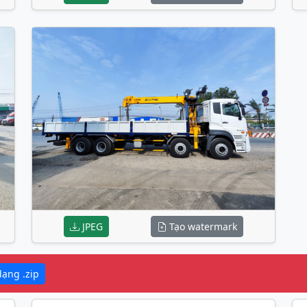
JPEG
Tạo watermark
dạng .zip