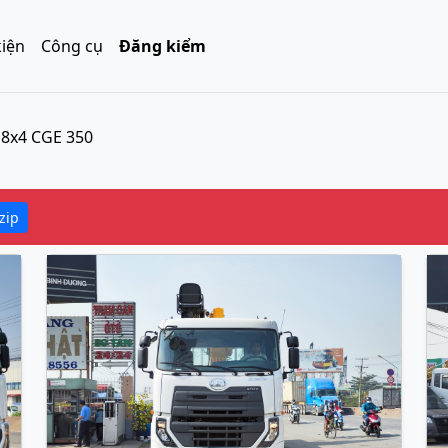
kiện
Công cụ
Đăng kiểm
8x4 CGE 350
zip