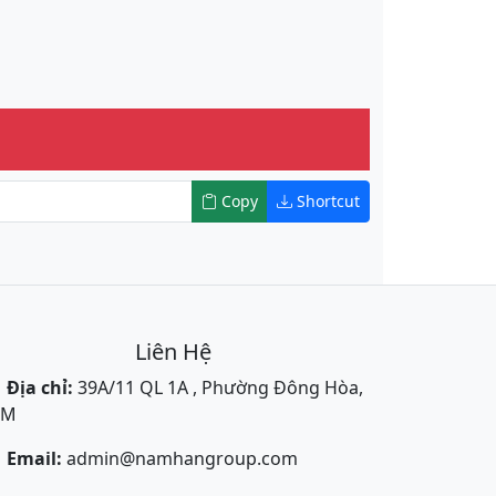
Copy
Shortcut
Liên Hệ
Địa chỉ:
39A/11 QL 1A , Phường Đông Hòa,
CM
Email:
admin@namhangroup.com
