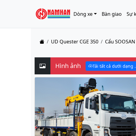
Dòng xe
Bàn giao
Sự 
Trang chủ
UD Quester CGE 350
Cẩu SOOSAN 
Hình ảnh
Tải tất cả dưới dạng .