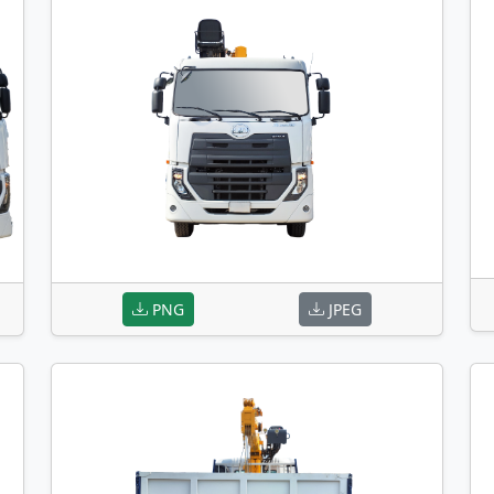
PNG
JPEG