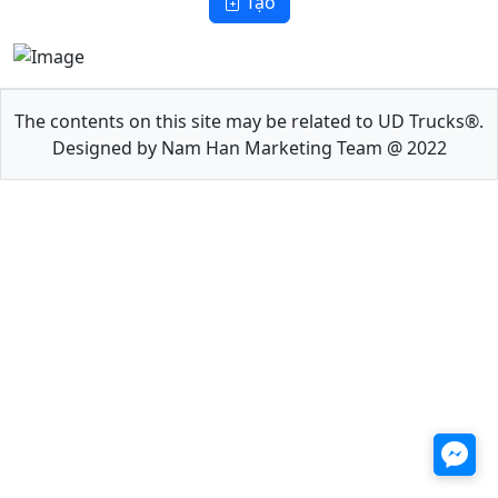
Tạo
The contents on this site may be related to UD Trucks®.
🌕
Designed by Nam Han Marketing Team @ 2022
🥮
⭐
⭐
🐰
🐰
⭐